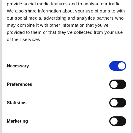
bredde 60 mm
provide social media features and to analyse our traffic.
bredde 80 mm
We also share information about your use of our site with
Runde Søjler
our social media, advertising and analytics partners who
Lister
may combine it with other information that you’ve
Fejeliste
provided to them or that they’ve collected from your use
Fodliste
of their services.
Forkantliste
Forrammetræ
Glasliste
Consent
Hjørneliste
Necessary
Selection
Hobbyliste
Hulkelliste
Preferences
Hvid Malet Lister
Kvartstafliste
Notliste
Statistics
Primo Plast lister
Rundstokke
Marketing
Skureliste
Skyggeliste