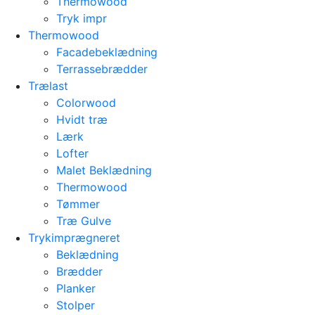
Thermowood
Tryk impr
Thermowood
Facadebeklædning
Terrassebrædder
Trælast
Colorwood
Hvidt træ
Lærk
Lofter
Malet Beklædning
Thermowood
Tømmer
Træ Gulve
Trykimprægneret
Beklædning
Brædder
Planker
Stolper