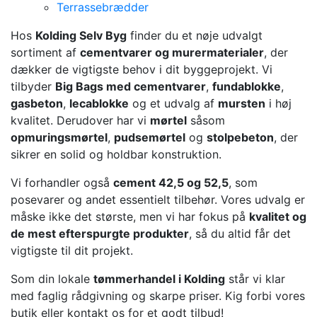
Terrassebrædder
Hos
Kolding Selv Byg
finder du et nøje udvalgt
sortiment af
cementvarer og murermaterialer
, der
dækker de vigtigste behov i dit byggeprojekt. Vi
tilbyder
Big Bags med cementvarer
,
fundablokke
,
gasbeton
,
lecablokke
og et udvalg af
mursten
i høj
kvalitet. Derudover har vi
mørtel
såsom
opmuringsmørtel
,
pudsemørtel
og
stolpebeton
, der
sikrer en solid og holdbar konstruktion.
Vi forhandler også
cement 42,5 og 52,5
, som
posevarer og andet essentielt tilbehør. Vores udvalg er
måske ikke det største, men vi har fokus på
kvalitet og
de mest efterspurgte produkter
, så du altid får det
vigtigste til dit projekt.
Som din lokale
tømmerhandel i Kolding
står vi klar
med faglig rådgivning og skarpe priser. Kig forbi vores
butik eller kontakt os for et godt tilbud!