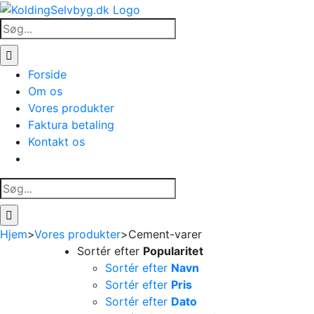
Skip
to
Søg
content
efter:
Forside
Om os
Vores produkter
Faktura betaling
Kontakt os
Søg
efter:
Hjem
>
Vores produkter
>
Cement-varer
Sortér efter
Popularitet
Sortér efter
Navn
Sortér efter
Pris
Sortér efter
Dato