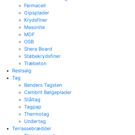
Fermacell
Gipsplader
Krydsfiner
Masonite
MDF
OSB
Shera Board
Støbekrydsfiner
Træbeton
Restsalg
Tag
Benders Tagsten
Cembrit Bølgeplader
Ståltag
Tagpap
Thermotag
Undertag
Terrassebrædder