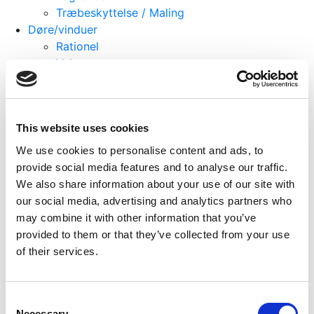
Træbeskyttelse / Maling
Døre/vinduer
Rationel
Velux
Facadebeklædning
Isolering
Glasuld
This website uses cookies
Gulvisolering EPS60
Gulvisolering EPS80
We use cookies to personalise content and ads, to
Gulvisolering Super EPS60
provide social media features and to analyse our traffic.
Gulvisolering Super EPS80
We also share information about your use of our site with
Komposit
our social media, advertising and analytics partners who
Kirkedal terrasse "Solid"
may combine it with other information that you’ve
Kirkedal terrasse Wideplank "Solid"
provided to them or that they’ve collected from your use
Komposit Hegn
of their services.
Limtræ
bredde 100 mm
bredde 120 mm
Consent
Necessary