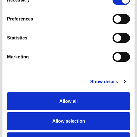
bredde 140 mm
Selection
bredde 160 mm
bredde 200 mm
Preferences
bredde 48 mm
bredde 60 mm
bredde 80 mm
Statistics
Runde Søjler
Lister
Marketing
Fejeliste
Fodliste
Forkantliste
Forrammetræ
Show details
Glasliste
Hjørneliste
Allow all
Hobbyliste
Hulkelliste
Hvid Malet Lister
Allow selection
Kvartstafliste
Notliste