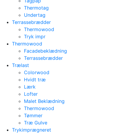
Tagpap
Thermotag
Undertag
Terrassebrædder
Thermowood
Tryk impr
Thermowood
Facadebeklædning
Terrassebrædder
Trælast
Colorwood
Hvidt træ
Lærk
Lofter
Malet Beklædning
Thermowood
Tømmer
Træ Gulve
Trykimprægneret