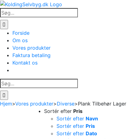
Skip
to
Søg
content
efter:
Forside
Om os
Vores produkter
Faktura betaling
Kontakt os
Søg
efter:
Hjem
>
Vores produkter
>
Diverse
>
Plank Tilbehør Lager
Sortér efter
Pris
Sortér efter
Navn
Sortér efter
Pris
Sortér efter
Dato