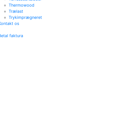
Thermowood
Trælast
Trykimprægneret
Kontakt os
Betal faktura