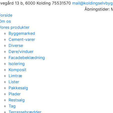
avegård 13 b, 6000 Kolding
75531570
mail@koldingselvbyg
Åbningstider: 
Forside
Om os
Vores produkter
Byggemarked
Cement-varer
Diverse
Døre/vinduer
Facadebeklædning
Isolering
Komposit
Limtræ
Lister
Pakkesalg
Plader
Restsalg
Tag
Terrassebrædder