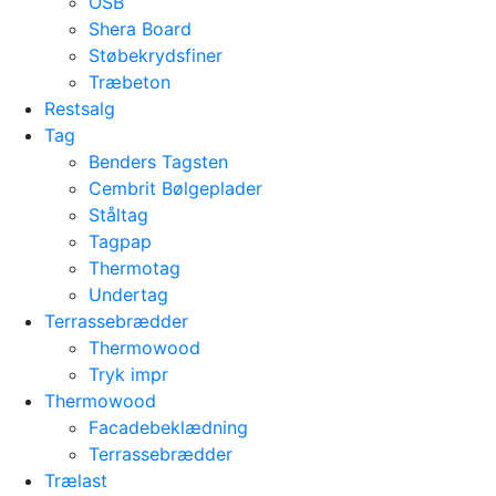
OSB
Shera Board
Støbekrydsfiner
Træbeton
Restsalg
Tag
Benders Tagsten
Cembrit Bølgeplader
Ståltag
Tagpap
Thermotag
Undertag
Terrassebrædder
Thermowood
Tryk impr
Thermowood
Facadebeklædning
Terrassebrædder
Trælast