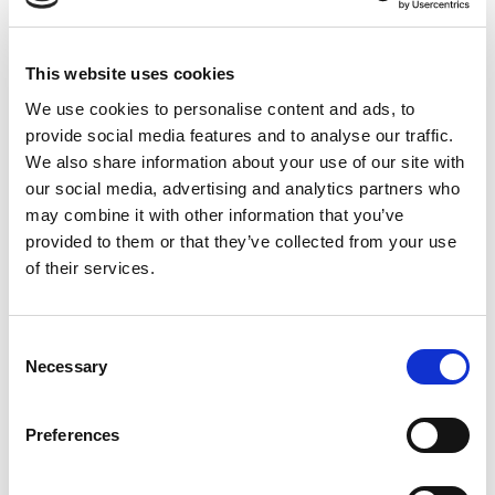
Gulvisolering Super EPS60
Gulvisolering Super EPS80
Komposit
This website uses cookies
Kirkedal terrasse "Solid"
Kirkedal terrasse Wideplank "Solid"
We use cookies to personalise content and ads, to
Komposit Hegn
provide social media features and to analyse our traffic.
Limtræ
We also share information about your use of our site with
bredde 100 mm
our social media, advertising and analytics partners who
bredde 120 mm
may combine it with other information that you’ve
bredde 140 mm
provided to them or that they’ve collected from your use
bredde 160 mm
of their services.
bredde 200 mm
bredde 48 mm
Consent
bredde 60 mm
Necessary
Selection
bredde 80 mm
Runde Søjler
Lister
Preferences
Fejeliste
Fodliste