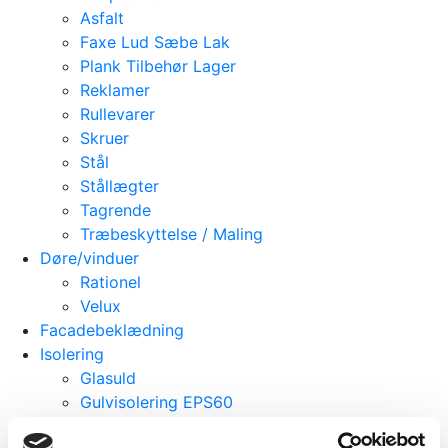
Asfalt
Faxe Lud Sæbe Lak
Plank Tilbehør Lager
Reklamer
Rullevarer
Skruer
Stål
Stållægter
Tagrende
Træbeskyttelse / Maling
Døre/vinduer
Rationel
Velux
Facadebeklædning
Isolering
Glasuld
Gulvisolering EPS60
Gulvisolering EPS80