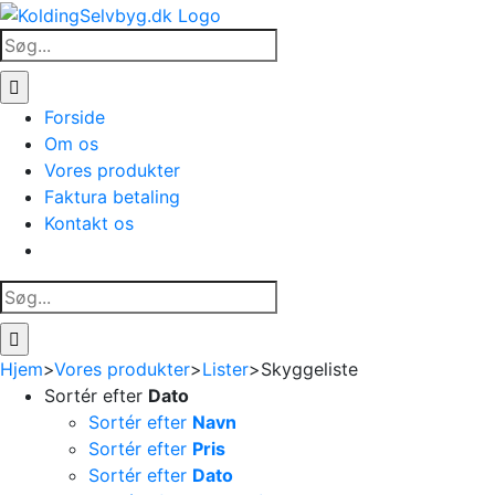
Skip
to
Søg
content
efter:
Forside
Om os
Vores produkter
Faktura betaling
Kontakt os
Søg
efter:
Hjem
>
Vores produkter
>
Lister
>
Skyggeliste
Sortér efter
Dato
Sortér efter
Navn
Sortér efter
Pris
Sortér efter
Dato