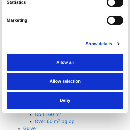
Statistics
Forkantliste
Forrammetræ
Glasliste
Marketing
Hjørneliste
Hobbyliste
Hulkelliste
Show details
Hvid Malet Lister
Kvartstafliste
Notliste
Allow all
Primo Plast lister
Rundstokke
Skureliste
Allow selection
Skyggeliste
Vægliste
Pakkesalg
Deny
Facadebeklædning
Op til 60 m²
Over 60 m² og op
Gulve