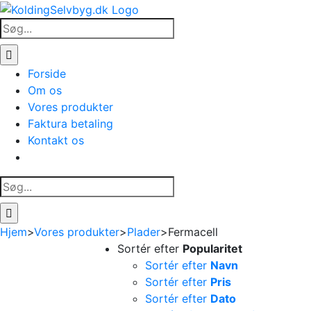
Skip
to
Søg
content
efter:
Forside
Om os
Vores produkter
Faktura betaling
Kontakt os
Søg
efter:
Hjem
>
Vores produkter
>
Plader
>
Fermacell
Sortér efter
Popularitet
Sortér efter
Navn
Sortér efter
Pris
Sortér efter
Dato