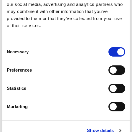
bredde 60 mm
our social media, advertising and analytics partners who
bredde 80 mm
may combine it with other information that you’ve
Runde Søjler
provided to them or that they’ve collected from your use
Lister
of their services.
Fejeliste
Fodliste
Forkantliste
Consent
Forrammetræ
Necessary
Selection
Glasliste
Hjørneliste
Preferences
Hobbyliste
Hulkelliste
Hvid Malet Lister
Statistics
Kvartstafliste
Notliste
Primo Plast lister
Marketing
Rundstokke
Skureliste
Skyggeliste
Show details