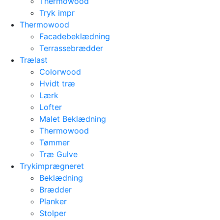
Thermowood
Tryk impr
Thermowood
Facadebeklædning
Terrassebrædder
Trælast
Colorwood
Hvidt træ
Lærk
Lofter
Malet Beklædning
Thermowood
Tømmer
Træ Gulve
Trykimprægneret
Beklædning
Brædder
Planker
Stolper