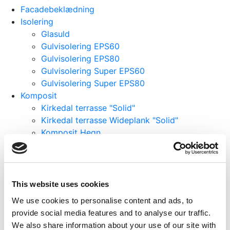
Facadebeklædning
Isolering
Glasuld
Gulvisolering EPS60
Gulvisolering EPS80
Gulvisolering Super EPS60
Gulvisolering Super EPS80
Komposit
Kirkedal terrasse "Solid"
Kirkedal terrasse Wideplank "Solid"
Komposit Hegn
Limtræ
bredde 100 mm
bredde 120 mm
bredde 140 mm
This website uses cookies
bredde 160 mm
We use cookies to personalise content and ads, to
bredde 200 mm
provide social media features and to analyse our traffic.
bredde 48 mm
We also share information about your use of our site with