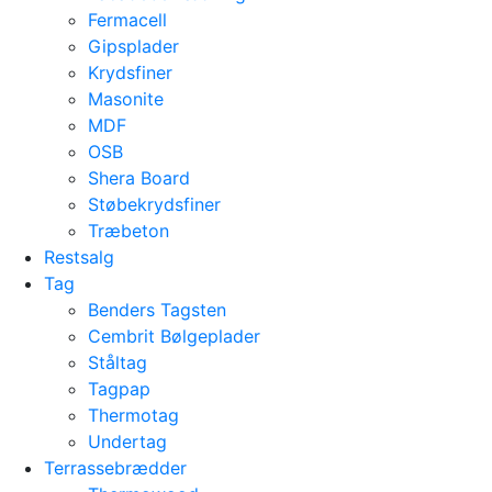
Fermacell
Gipsplader
Krydsfiner
Masonite
MDF
OSB
Shera Board
Støbekrydsfiner
Træbeton
Restsalg
Tag
Benders Tagsten
Cembrit Bølgeplader
Ståltag
Tagpap
Thermotag
Undertag
Terrassebrædder