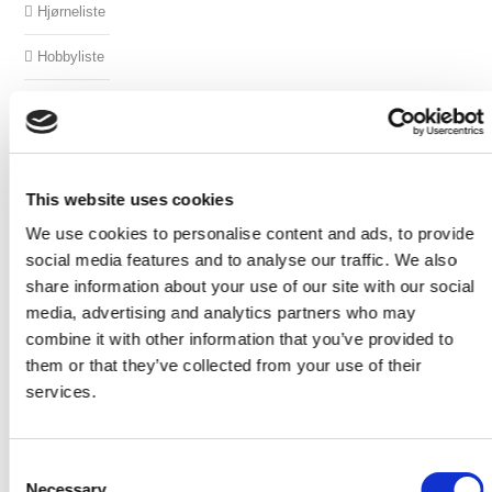
Hjørneliste
Hobbyliste
Hulkelliste
Hvid
Malet
Lister
This website uses cookies
We use cookies to personalise content and ads, to provide
Kvartstafliste
social media features and to analyse our traffic. We also
Notliste
share information about your use of our site with our social
media, advertising and analytics partners who may
Primo
combine it with other information that you’ve provided to
Plast
them or that they’ve collected from your use of their
lister
services.
Rundstokke
Skureliste
Consent
Necessary