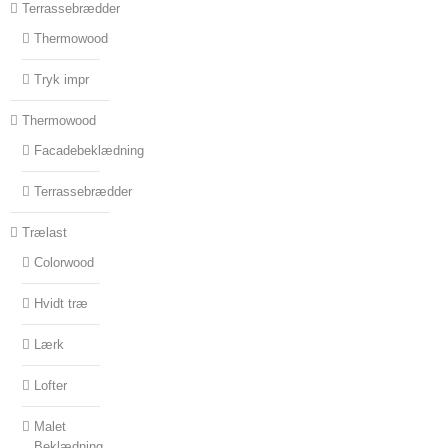
Terrassebrædder
Thermowood
Tryk impr
Thermowood
Facadebeklædning
Terrassebrædder
Trælast
Colorwood
Hvidt træ
Lærk
Lofter
Malet
Beklædning