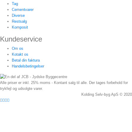
Tag
Cementvarer
Diverse
Restsalg
Komposit
Kundeservice
Om os
Kotakt os
Betal din faktura
Handelsbetingelser
Alle priser er inkl. 25% moms - Kontant salg til alle. Der tages forbehold for
trykfejl og udsolgte varer.
Kolding Selv-byg ApS © 2020
Facebook
Twitter
Instagram
Pinterest