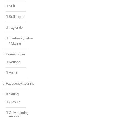
Stål
Stållægter
Tagrende
Træbeskyttelse
/ Maling
Døre/vinduer
Rationel
Velux
Facadebeklædning
Isolering
Glasuld
Gulvisolering