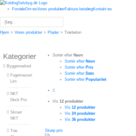
Skip
to
Forside
Om os
Vores produkter
Faktura betaling
Kontakt os
content
Søg
efter:
Hjem
>
Vores produkter
>
Plader
>
Træbeton
Kategorier
Sortér efter
Navn
Sortér efter
Navn
Byggemarked
Sortér efter
Pris
Sortér efter
Dato
Fugemasse/
Sortér efter
Popularitet
Lim
NKT
Deck Pro
Vis
12 produkter
Vis
12 produkter
Skruer
Vis
24 produkter
NKT
Vis
36 produkter
Skarp pris
Træ