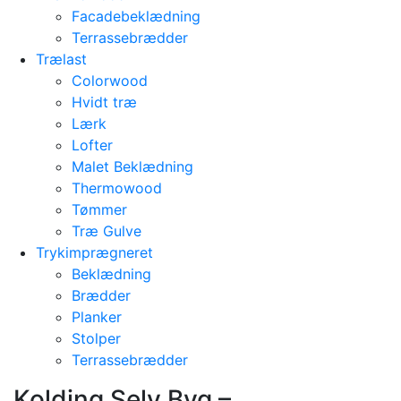
Facadebeklædning
Terrassebrædder
Trælast
Colorwood
Hvidt træ
Lærk
Lofter
Malet Beklædning
Thermowood
Tømmer
Træ Gulve
Trykimprægneret
Beklædning
Brædder
Planker
Stolper
Terrassebrædder
Kolding Selv Byg –