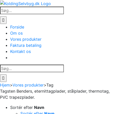
Skip
to
Søg
content
efter:
Forside
Om os
Vores produkter
Faktura betaling
Kontakt os
Søg
efter:
Hjem
>
Vores produkter
>
Tag
Tagsten Benders, eternittagplader, stålplader, thermotag,
PVC trapezplader.
Sortér efter
Navn
Sortér efter
Navn