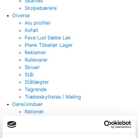
Skalflex
Stolpebærere
Diverse
Alu profiler
Asfalt
Faxe Lud Sæbe Lak
Plank Tilbehør Lager
Reklamer
Rullevarer
Skruer
Stål
Stållægter
Tagrende
Træbeskyttelse / Maling
Døre/vinduer
Rationel
Velux
Facadebeklædning
Isolering