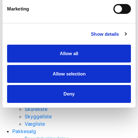
Lister
Marketing
Fejeliste
Fodliste
Forkantliste
Show details
Forrammetræ
Glasliste
Hjørneliste
Allow all
Hobbyliste
Hulkelliste
Hvid Malet Lister
Allow selection
Kvartstafliste
Notliste
Primo Plast lister
Deny
Rundstokke
Skureliste
Skyggeliste
Vægliste
Pakkesalg