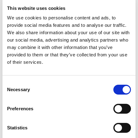
Glasuld
This website uses cookies
Gulvisolering EPS60
Gulvisolering EPS80
We use cookies to personalise content and ads, to
Gulvisolering Super EPS60
provide social media features and to analyse our traffic.
Gulvisolering Super EPS80
We also share information about your use of our site with
Komposit
our social media, advertising and analytics partners who
Kirkedal terrasse "Solid"
may combine it with other information that you’ve
Kirkedal terrasse Wideplank "Solid"
provided to them or that they’ve collected from your use
Komposit Hegn
of their services.
Limtræ
bredde 100 mm
Consent
bredde 120 mm
Necessary
Selection
bredde 140 mm
bredde 160 mm
bredde 200 mm
Preferences
bredde 48 mm
bredde 60 mm
Statistics
bredde 80 mm
Runde Søjler