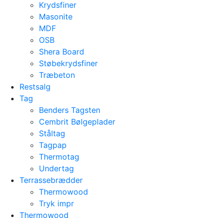
Krydsfiner
Masonite
MDF
OSB
Shera Board
Støbekrydsfiner
Træbeton
Restsalg
Tag
Benders Tagsten
Cembrit Bølgeplader
Ståltag
Tagpap
Thermotag
Undertag
Terrassebrædder
Thermowood
Tryk impr
Thermowood