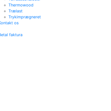
Thermowood
Trælast
Trykimprægneret
Kontakt os
Betal faktura