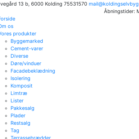
avegård 13 b, 6000 Kolding
75531570
mail@koldingselvbyg
Åbningstider: 
Forside
Om os
Vores produkter
Byggemarked
Cement-varer
Diverse
Døre/vinduer
Facadebeklædning
Isolering
Komposit
Limtræ
Lister
Pakkesalg
Plader
Restsalg
Tag
Terrassebrædder