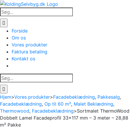
Skip
to
Søg
content
efter:
Forside
Om os
Vores produkter
Faktura betaling
Kontakt os
Søg
efter:
Hjem
>
Vores produkter
>
Facadebeklædning
,
Pakkesalg
,
Facadebeklædning
,
Op til 60 m²
,
Malet Beklædning
,
Thermowood
,
Facadebeklædning
>
Sortmalet ThermoWood
Dobbelt Lamel Facadeprofil 33×117 mm – 3 meter – 28,88
m² Pakke