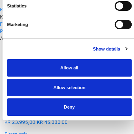
Statistics
Kontakt os
Kategorier:
Facadebeklædning
,
Facadebeklædning
,
Facadebeklædning
,
Malet Beklædning
,
Op til 60 m²
,
Marketing
Pakkesalg
,
Thermowood
Andre har også set
Skarp pris
Show details
Sortmalet Klink 25x150mm 78,65m2 3,60 Længde
Pr./Pk.
Allow all
KR
13.700,00
KR
21.139,00
Skarp pris
Allow selection
Sortmalet TGV Facadebeklædning 25x150 mm – Fer &
Deny
Not – 98,31 m² Pakke L: 5,4M
fra Pr./Pk.
KR
23.995,00
KR
45.380,00
Skarp pris