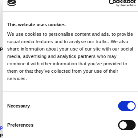
2 med minimum 30 års funktionstid som ubehandlet
facade ved korrekt montage
Ubehandlet dobbelt lamel patinerer til en smuk
This website uses cookies
sølvgrå nuance
We use cookies to personalise content and ads, to provide
Resistent overfor trænedbrydende svampe
social media features and to analyse our traffic. We also
Produktdetaljer
share information about your use of our site with our social
Dimension: 38x125mm færdigmål 33x117mm
media, advertising and analytics partners who may
Kvalitet: Prima
combine it with other information that you’ve provided to
PROFIL: 6255P
them or that they’ve collected from your use of their
Dæk mål: 107 mm
services.
Forbrug: 9,35 mtr/m2.
Længde 3 Meter
Consent
Antal: 90 stk =28,88m2
Necessary
Selection
Sort malet (grundet 4 sider, topmalet 1 flade & 2
kanter sort)
Preferences
PRODUKTDATABLAD
Dette er en skaffevarer
På lager