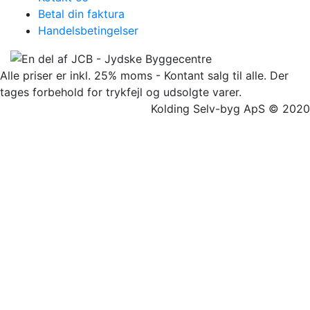
Betal din faktura
Handelsbetingelser
Alle priser er inkl. 25% moms - Kontant salg til alle. Der
tages forbehold for trykfejl og udsolgte varer.
Kolding Selv-byg ApS © 2020
Facebook
Twitter
Instagram
Pinterest
Go
to
Top