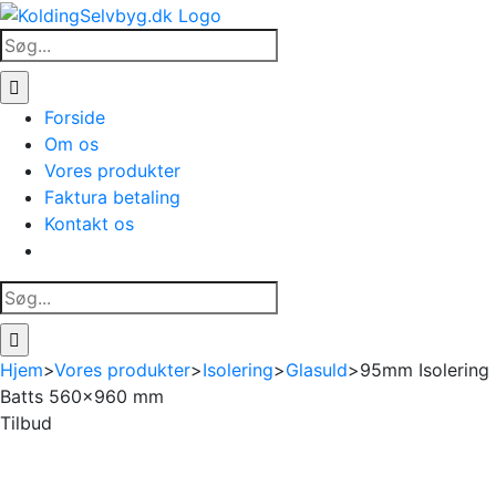
Skip
to
Søg
content
efter:
Forside
Om os
Vores produkter
Faktura betaling
Kontakt os
Søg
efter:
Hjem
>
Vores produkter
>
Isolering
>
Glasuld
>
95mm Isolering
Batts 560×960 mm
Tilbud