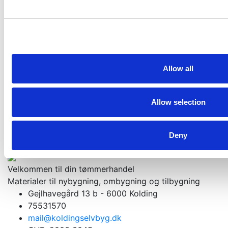
KR
49,95
KR
59,95
Skarp pris
Jackon Super EPS80 200mm 120x120cm
fra Pr./M2.
Allow all
Allow selection
Få et godt tilbud
Kontakt os. Vi er altid klar med et godt tilbud
Deny
Kontakt os
Velkommen til din tømmerhandel
Materialer til nybygning, ombygning og tilbygning
Gejlhavegård 13 b - 6000 Kolding
75531570
mail@koldingselvbyg.dk