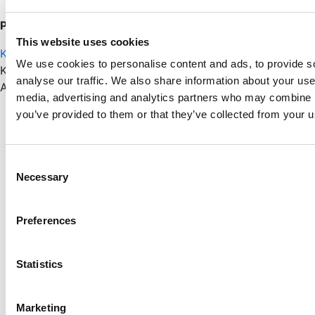
På lager
This website uses cookies
Kontakt os
We use cookies to personalise content and ads, to provide s
Kategorier:
Glasuld
,
Isolering
analyse our traffic. We also share information about your use 
Andre har også set
media, advertising and analytics partners who may combine it
Skarp pris
you’ve provided to them or that they’ve collected from your us
BEWI Gulvisolering 100mm 60x120cm EPS60
Pr./M2.
Consent
Necessary
Selection
Skarp pris
Jackon Super EPS60 140mm 60x120cm
Preferences
fra Pr./M2.
Skarp pris
Statistics
145mm Isolering Batts 560x960 mm
Marketing
Pr./m2.