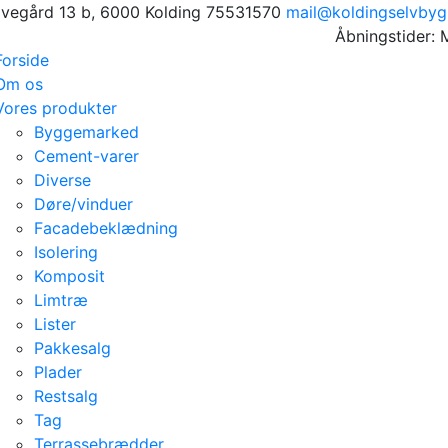
avegård 13 b, 6000 Kolding
75531570
mail@koldingselvbyg
Åbningstider: 
Forside
Om os
Vores produkter
Byggemarked
Cement-varer
Diverse
Døre/vinduer
Facadebeklædning
Isolering
Komposit
Limtræ
Lister
Pakkesalg
Plader
Restsalg
Tag
Terrassebrædder