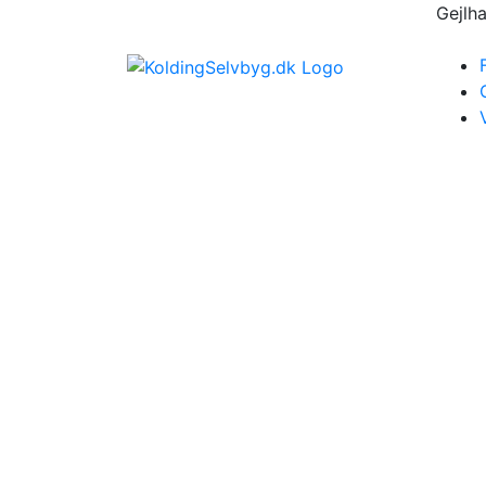
Skip
Gejlh
to
content