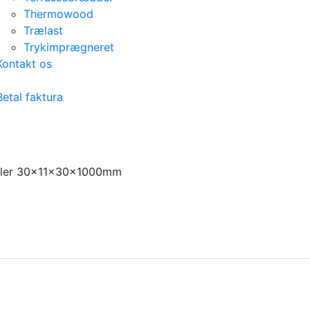
Thermowood
Trælast
Trykimprægneret
Kontakt os
Betal faktura
mler 30x11x30x1000mm