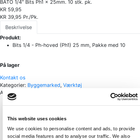
BATO 1/4″ Bits Ph1 x 25mm. 10 stk. pk.
KR
59,95
KR
39,95
Pr./Pk.
Beskrivelse
Produkt:
Bits 1/4 - Ph-hoved (Ph1) 25 mm, Pakke med 10
På lager
Kontakt os
Kategorier:
Byggemarked
,
Værktøj
Andre har også set
Skarp pris
NKT Terrasseskrue Rustfri A4 4,2x42mm 220stk
This website uses cookies
Pr./Pk.
We use cookies to personalise content and ads, to provide
KR
99,95
KR
150,00
social media features and to analyse our traffic. We also