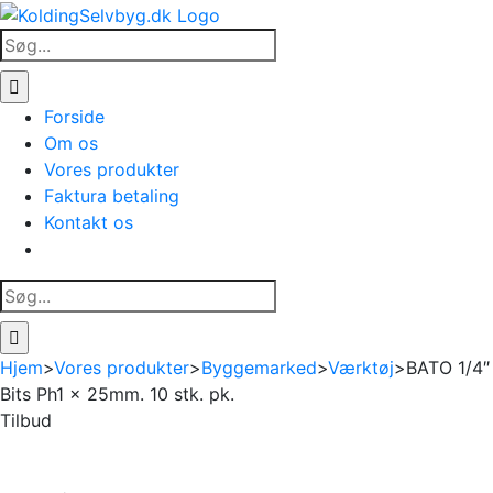
Skip
to
Søg
content
efter:
Forside
Om os
Vores produkter
Faktura betaling
Kontakt os
Søg
efter:
Hjem
>
Vores produkter
>
Byggemarked
>
Værktøj
>
BATO 1/4″
Bits Ph1 x 25mm. 10 stk. pk.
Tilbud