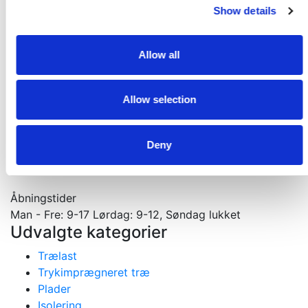
Få et godt tilbud
Show details
Kontakt os. Vi er altid klar med et godt tilbud
Kontakt os
Allow all
Velkommen til din tømmerhandel
Allow selection
Materialer til nybygning, ombygning og tilbygning
Gejlhavegård 13 b - 6000 Kolding
75531570
Deny
mail@koldingselvbyg.dk
CVR: 2003 3045
Åbningstider
Man - Fre: 9-17 Lørdag: 9-12, Søndag lukket
Udvalgte kategorier
Trælast
Trykimprægneret træ
Plader
Isolering