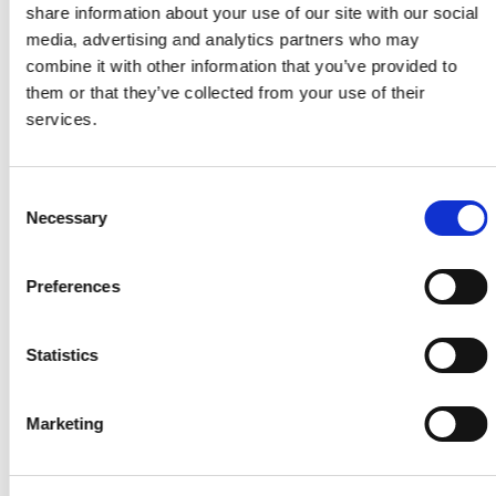
Skarp pris
share information about your use of our site with our social
media, advertising and analytics partners who may
Knudsen - Grøn Kile
combine it with other information that you’ve provided to
Pr./Stk.
them or that they’ve collected from your use of their
KR
45,00
services.
Skarp pris
Consent
NKT Terrasseskrue Rustfri A4 4,2x55mm 170stk
Necessary
Selection
Pr./Pk.
KR
99,95
KR
150,00
Preferences
Skarp pris
Statistics
Knudsen - Styreklodser
Pr./Stk.
KR
49,95
Marketing