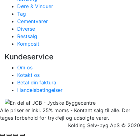
Døre & Vinduer
Tag
Cementvarer
Diverse
Restsalg
Komposit
Kundeservice
Om os
Kotakt os
Betal din faktura
Handelsbetingelser
Alle priser er inkl. 25% moms - Kontant salg til alle. Der
tages forbehold for trykfejl og udsolgte varer.
Kolding Selv-byg ApS © 2020
Facebook
Twitter
Instagram
Pinterest