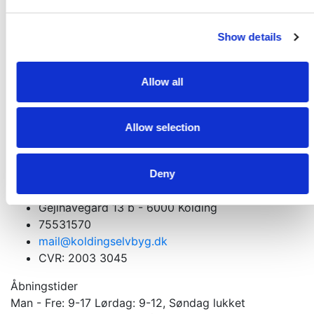
Pr./Sp.
KR
399,00
KR
498,00
Show details
Allow all
Få et godt tilbud
Kontakt os. Vi er altid klar med et godt tilbud
Allow selection
Kontakt os
Velkommen til din tømmerhandel
Deny
Materialer til nybygning, ombygning og tilbygning
Gejlhavegård 13 b - 6000 Kolding
75531570
mail@koldingselvbyg.dk
CVR: 2003 3045
Åbningstider
Man - Fre: 9-17 Lørdag: 9-12, Søndag lukket