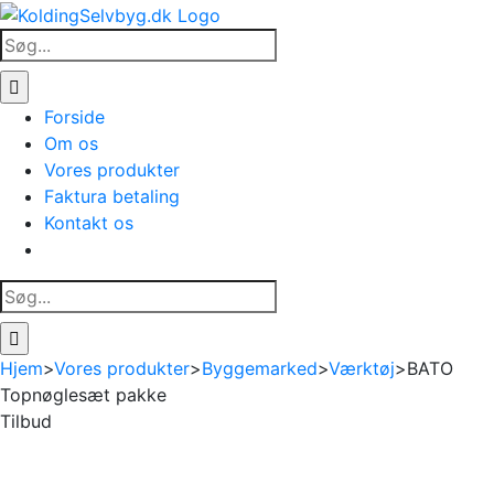
Skip
to
Søg
content
efter:
Forside
Om os
Vores produkter
Faktura betaling
Kontakt os
Søg
efter:
Hjem
>
Vores produkter
>
Byggemarked
>
Værktøj
>
BATO
Topnøglesæt pakke
Tilbud