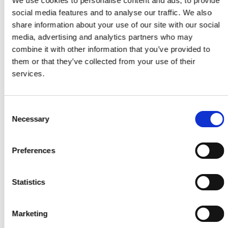
We use cookies to personalise content and ads, to provide
social media features and to analyse our traffic. We also
JBC Heldækkende 5L Hvid
share information about your use of our site with our social
Pr./Sp.
media, advertising and analytics partners who may
KR
399,00
KR
498,00
combine it with other information that you’ve provided to
them or that they’ve collected from your use of their
Skarp pris
services.
NKT Spun+ 5,0x80/45mm 200stk/ks Climate-G3
Pr./Pk.
Consent
KR
119,00
KR
180,00
Necessary
Selection
Skarp pris
Preferences
NKT Spun+ 4,5x60/35mm 200stk/ks Climate-G3
Pr./Pk.
Statistics
KR
79,00
KR
135,00
Skarp pris
Marketing
JBC Heldækkende 5L Sort.