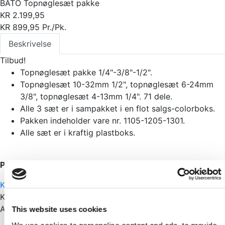
BATO Topnøglesæt pakke
KR
2.199,95
KR
899,95
Pr./Pk.
Beskrivelse
Tilbud!
Topnøglesæt pakke 1/4"-3/8"-1/2".
Topnøglesæt 10-32mm 1/2", topnøglesæt 6-24mm
3/8", topnøglesæt 4-13mm 1/4". 71 dele.
Alle 3 sæt er i sampakket i en flot salgs-colorboks.
Pakken indeholder vare nr. 1105-1205-1301.
Alle sæt er i kraftig plastboks.
På lager
Kontakt os
Kategorier:
Byggemarked
,
Værktøj
Andre har også set
This website uses cookies
Skarp pris