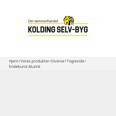
Skip
to
content
Hjem
>
Vores produkter
>
Diverse
>
Tagrende
>
Endebund Aluzink