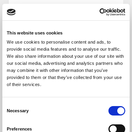
This website uses cookies
We use cookies to personalise content and ads, to
murpap 20cm 16mtr PF
provide social media features and to analyse our traffic.
We also share information about your use of our site with
our social media, advertising and analytics partners who
Pr./Rl.
may combine it with other information that you’ve
KR
235,00
provided to them or that they’ve collected from your use
of their services.
Skarp pris
Consent
Necessary
Selection
Preferences