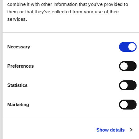
combine it with other information that you’ve provided to
Fyr Gulvbrædder 20x135mm Økonomi
them or that they’ve collected from your use of their
Pr./M2.
services.
KR
159,95
KR
199,95
Skarp pris
Consent
Rustikbrædder 5" Økonomi Kval ubeh
Necessary
Selection
Pr./M2.
KR
129,95
KR
149,95
Preferences
Skarp pris
Statistics
Spærtræ 45x195mm
fra Pr./Mtr.
KR
43,95
KR
59,95
Marketing
Show details
Få et godt tilbud
Kontakt os. Vi er altid klar med et godt tilbud