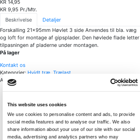
KR
14,95
KR
9,95
Pr./Mtr.
Beskrivelse
Detaljer
Forskalling 21x95mm Høvlet 3 side Anvendes til bla. væg
og loft for montage af gipsplader. Den høvlede flade letter
tilpasningen af pladerne under montagen.
På lager
Kontakt os
Kategorier:
Hvidt træ
,
Trælast
Andre har også set
Skarp pris
Lægter 38x57mm
This website uses cookies
Pr./Mtr.
We use cookies to personalise content and ads, to provide
KR
9,95
KR
14,95
social media features and to analyse our traffic. We also
share information about your use of our site with our social
Skarp pris
media, advertising and analytics partners who may