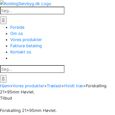
Skip
to
Søg
content
efter:
Forside
Om os
Vores produkter
Faktura betaling
Kontakt os
Søg
efter:
Hjem
>
Vores produkter
>
Trælast
>
Hvidt træ
>
Forskalling
21x95mm Høvlet.
Tilbud
Forskalling 21x95mm Høvlet.