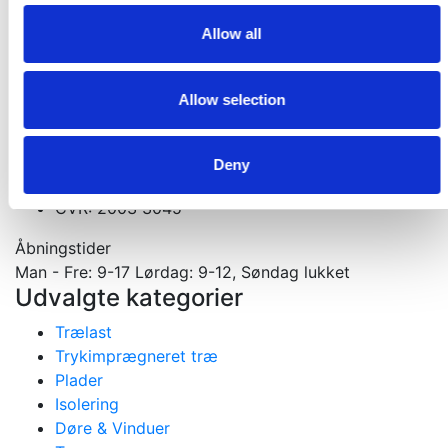
Kontakt os
Allow all
Velkommen til din tømmerhandel
Allow selection
Materialer til nybygning, ombygning og tilbygning
Gejlhavegård 13 b - 6000 Kolding
75531570
Deny
mail@koldingselvbyg.dk
CVR: 2003 3045
Åbningstider
Man - Fre: 9-17 Lørdag: 9-12, Søndag lukket
Udvalgte kategorier
Trælast
Trykimprægneret træ
Plader
Isolering
Døre & Vinduer