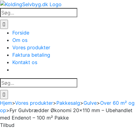
Skip
to
Søg
content
efter:
Forside
Om os
Vores produkter
Faktura betaling
Kontakt os
Søg
efter:
Hjem
>
Vores produkter
>
Pakkesalg
>
Gulve
>
Over 60 m² og
op
>
Fyr Gulvbrædder Økonomi 20×110 mm – Ubehandlet
med Endenot – 100 m² Pakke
Tilbud