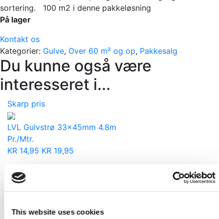
sortering. 100 m2 i denne pakkeløsning
På lager
Kontakt os
Kategorier:
Gulve
,
Over 60 m² og op
,
Pakkesalg
Du kunne også være
interesseret i...
Skarp pris
LVL Gulvstrø 33x45mm 4.8m
Pr./Mtr.
KR
14,95
KR
19,95
Hvid Malet Fodliste 14x65x3600mm L140
Pr./Stk.
KR
86,40
This website uses cookies