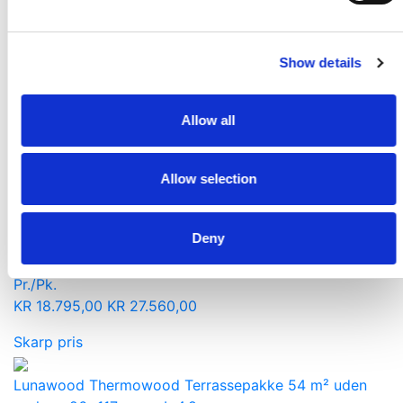
Pr./Pk.
KR
21.295,00
KR
29.958,00
Show details
Skarp pris
Træbeton Hvidmalet Multifin 57,6m2 inkl. Skruer
Allow all
Pr./Palle.
KR
8.999,95
KR
12.779,00
Allow selection
Skarp pris
Deny
Lunawood Thermowood Terrassepakke 60,8 m² inkl.
reglar – 26×117 mm – L 5,4 m
Pr./Pk.
KR
18.795,00
KR
27.560,00
Skarp pris
Lunawood Thermowood Terrassepakke 54 m² uden