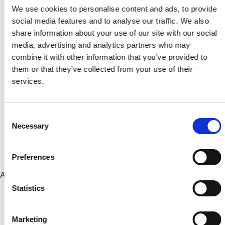
We use cookies to personalise content and ads, to provide
Gulvpap 1x30mtr 500g/m2
social media features and to analyse our traffic. We also
Pr./Rl.
share information about your use of our site with our social
KR
219,95
media, advertising and analytics partners who may
combine it with other information that you’ve provided to
them or that they’ve collected from your use of their
Faxe Sæbe Hvid 2,5L
services.
Pr./Stk.
KR
169,00
Consent
Necessary
Selection
Faxe Hvid Lud 2,5L
Pr./Stk.
KR
194,00
Preferences
Andre har også set
Skarp pris
Statistics
Frøslev Embla® Thermowood Terrassepakke 26x142
Marketing
mm 75 m² uden reglar – L 5,1 m