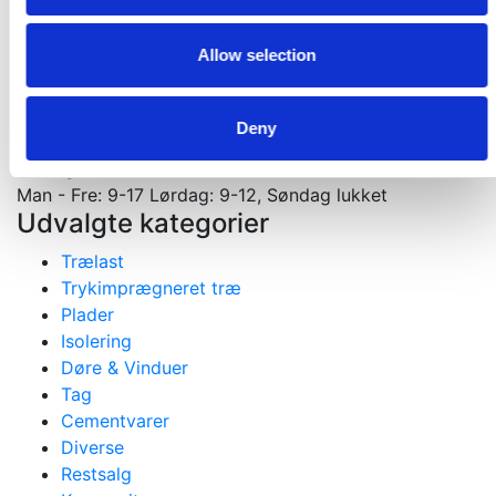
Materialer til nybygning, ombygning og tilbygning
Gejlhavegård 13 b - 6000 Kolding
Allow selection
75531570
mail@koldingselvbyg.dk
CVR: 2003 3045
Deny
Åbningstider
Man - Fre: 9-17 Lørdag: 9-12, Søndag lukket
Udvalgte kategorier
Trælast
Trykimprægneret træ
Plader
Isolering
Døre & Vinduer
Tag
Cementvarer
Diverse
Restsalg