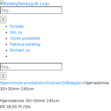
Skip
to
Søg
content
efter:
Forside
Om os
Vores produkter
Faktura betaling
Kontakt os
Søg
efter:
Hjem
>
Vores produkter
>
Diverse
>
Stållægter
>
Hjørneskinne
30x30mm 245cm
Hjørneskinne 30x30mm 245cm
KR
38,95
Pr./Stk.