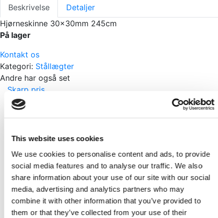
Beskrivelse
Detaljer
Hjørneskinne 30x30mm 245cm
På lager
Kontakt os
Kategori:
Stållægter
Andre har også set
Skarp pris
Stållægter R70 248cm
Pr./Stk.
KR
48,95
This website uses cookies
We use cookies to personalise content and ads, to provide
Skarp pris
social media features and to analyse our traffic. We also
share information about your use of our site with our social
Stålskinne top/bund SKP70 248cm
media, advertising and analytics partners who may
Pr./Stk.
combine it with other information that you’ve provided to
KR
64,95
them or that they’ve collected from your use of their