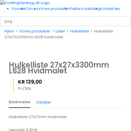
Skip
to
Forside
Om os
Vores produkter
Faktura betaling
Kontakt os
content
Søg
efter:
Hjem
>
Vores produkter
>
Lister
>
Hulkelliste
>
Hulkelliste
27x27x3300mm L628 Hvidmalet
Hulkelliste 27x27x3300mm
L628 Hvidmalet
KR
139,00
Pr./Stk.
Beskrivelse
Detaljer
Hulkelliste 27x27mm Hvidmalet
Længde 3,3mtr