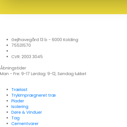
Velkommen til din tømmerhandel
Materialer til nybygning, ombygning og tilbygning
Gejlhavegård 13 b - 6000 Kolding
75531570
mail@koldingselvbyg.dk
CVR: 2003 3045
Åbningstider
Man - Fre: 9-17 Lørdag: 9-12, Søndag lukket
Udvalgte kategorier
Trælast
Trykimprægneret træ
Plader
Isolering
Døre & Vinduer
Tag
Cementvarer