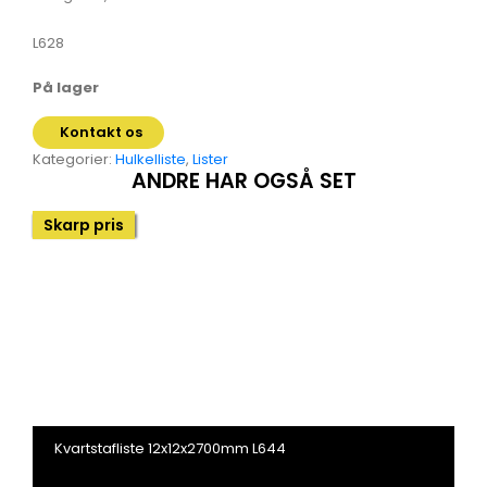
L628
På lager
Kontakt os
Kategorier:
Hulkelliste
,
Lister
ANDRE HAR OGSÅ SET
Skarp pris
Kvartstafliste 12x12x2700mm L644