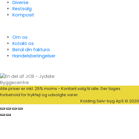
Diverse
Restsalg
Komposit
Kundeservice
Om os
Kotakt os
Betal din faktura
Handelsbetingelser
Alle priser er inkl. 25% moms - Kontant salg til alle. Der tages
forbehold for trykfejl og udsolgte varer.
Kolding Selv-byg ApS © 2020