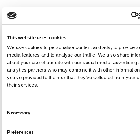
This website uses cookies
We use cookies to personalise content and ads, to provide s
media features and to analyse our traffic. We also share info
Forrammetræ 15x33x2700mm L308
about your use of our site with our social media, advertising 
analytics partners who may combine it with other information
Pr./Stk.
you’ve provided to them or that they’ve collected from your u
KR
59,00
their services.
Skarp pris
Consent
Necessary
Selection
Preferences