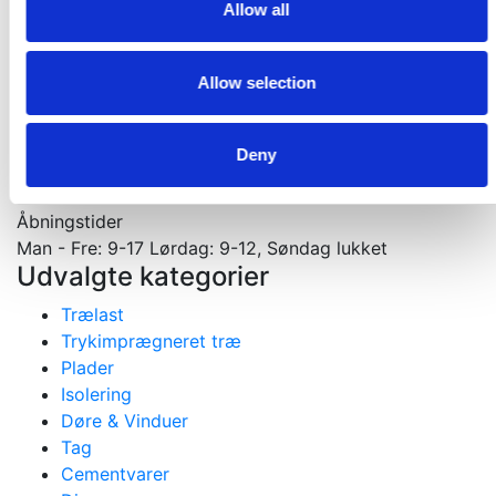
Allow all
Velkommen til din tømmerhandel
Materialer til nybygning, ombygning og tilbygning
Allow selection
Gejlhavegård 13 b - 6000 Kolding
75531570
mail@koldingselvbyg.dk
Deny
CVR: 2003 3045
Åbningstider
Man - Fre: 9-17 Lørdag: 9-12, Søndag lukket
Udvalgte kategorier
Trælast
Trykimprægneret træ
Plader
Isolering
Døre & Vinduer
Tag
Cementvarer