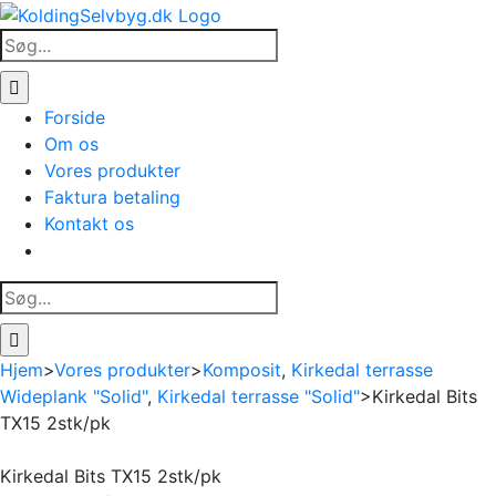
Skip
to
Søg
content
efter:
Forside
Om os
Vores produkter
Faktura betaling
Kontakt os
Søg
efter:
Hjem
>
Vores produkter
>
Komposit
,
Kirkedal terrasse
Wideplank "Solid"
,
Kirkedal terrasse "Solid"
>
Kirkedal Bits
TX15 2stk/pk
Kirkedal Bits TX15 2stk/pk