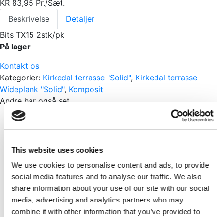
KR
83,95
Pr./Sæt.
Beskrivelse
Detaljer
Bits TX15 2stk/pk
På lager
Kontakt os
Kategorier:
Kirkedal terrasse "Solid"
,
Kirkedal terrasse
Wideplank "Solid"
,
Komposit
Andre har også set
Skarp pris
Kirkedal K100 Alu Design Stolpe Alu
Pr./Stk.
This website uses cookies
KR
734,75
We use cookies to personalise content and ads, to provide
social media features and to analyse our traffic. We also
Skarp pris
share information about your use of our site with our social
media, advertising and analytics partners who may
Kirkedal Alu Design top/bundskinne Sort
combine it with other information that you’ve provided to
Pr./Sæt.