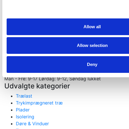
Kontakt os. Vi er altid klar med et godt tilbud
Kontakt os
Velkommen til din tømmerhandel
Allow all
Materialer til nybygning, ombygning og tilbygning
Gejlhavegård 13 b - 6000 Kolding
Allow selection
75531570
mail@koldingselvbyg.dk
CVR: 2003 3045
Deny
Åbningstider
Man - Fre: 9-17 Lørdag: 9-12, Søndag lukket
Udvalgte kategorier
Trælast
Trykimprægneret træ
Plader
Isolering
Døre & Vinduer