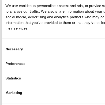
OSB3 TG2 12mm 122x244cm
We use cookies to personalise content and ads, to provide s
Pr./Pl.
to analyse our traffic. We also share information about your u
KR
189,00
KR
449,00
social media, advertising and analytics partners who may com
information that you’ve provided to them or that they’ve coll
Skarp pris
their services.
Tagkrydsfiner 15mm TG2 122x244cm
Pr./Pl.
Consent
KR
429,00
KR
649,00
Necessary
Selection
Skarp pris
Preferences
Krydsfiner 6 mm 122x244cm
Pr./Pl.
Statistics
KR
329,00
KR
349,00
Marketing
Få et godt tilbud