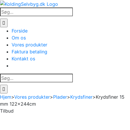
Skip
to
Søg
content
efter:
Forside
Om os
Vores produkter
Faktura betaling
Kontakt os
Søg
efter:
Hjem
>
Vores produkter
>
Plader
>
Krydsfiner
>
Krydsfiner 15
mm 122x244cm
Tilbud