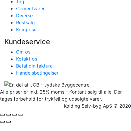
Tag
Cementvarer
Diverse
Restsalg
Komposit
Kundeservice
Om os
Kotakt os
Betal din faktura
Handelsbetingelser
Alle priser er inkl. 25% moms - Kontant salg til alle. Der
tages forbehold for trykfejl og udsolgte varer.
Kolding Selv-byg ApS © 2020
Facebook
Twitter
Instagram
Pinterest
Go