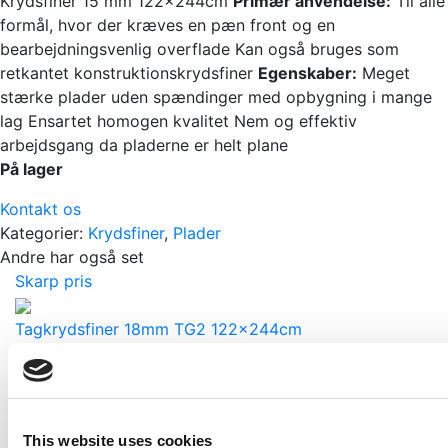
Krydsfiner 15 mm 122x244cm
Primær anvendelse:
Til alle
formål, hvor der kræves en pæn front og en
bearbejdningsvenlig overflade Kan også bruges som
retkantet konstruktionskrydsfiner
Egenskaber:
Meget
stærke plader uden spændinger med opbygning i mange
lag Ensartet homogen kvalitet Nem og effektiv
arbejdsgang da pladerne er helt plane
På lager
Kontakt os
Kategorier:
Krydsfiner
,
Plader
Andre har også set
Skarp pris
Tagkrydsfiner 18mm TG2 122x244cm
Pr./Pl.
KR
499,00
KR
699,00
Skarp pris
This website uses cookies