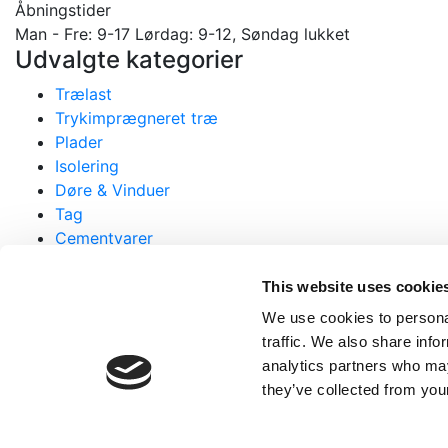
Åbningstider
Man - Fre: 9-17 Lørdag: 9-12, Søndag lukket
Udvalgte kategorier
Trælast
Trykimprægneret træ
Plader
Isolering
Døre & Vinduer
Tag
Cementvarer
Diverse
Restsalg
This website uses cookie
Komposit
We use cookies to personal
traffic. We also share info
Kundeservice
analytics partners who may
Om os
they’ve collected from your
Kotakt os
Betal din faktura