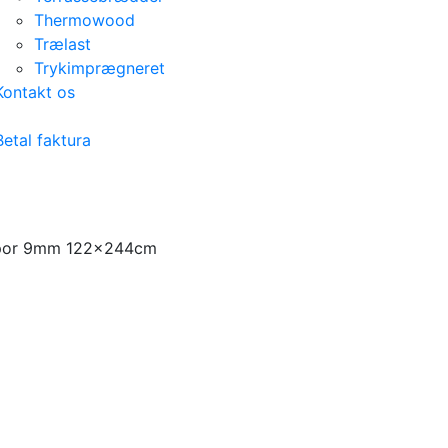
Thermowood
Trælast
Trykimprægneret
Kontakt os
Betal faktura
spor 9mm 122x244cm