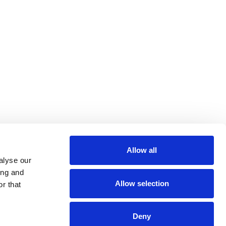
Allow all
alyse our
ing and
Allow selection
r that
Deny