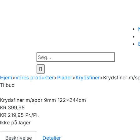
Søg
efter:
Hjem
>
Vores produkter
>
Plader
>
Krydsfiner
>
Krydsfiner m/
Tilbud
Krydsfiner m/spor 9mm 122x244cm
KR
399,95
KR
219,95
Pr./Pl.
Ikke på lager
Beskrivelse
Detaljer