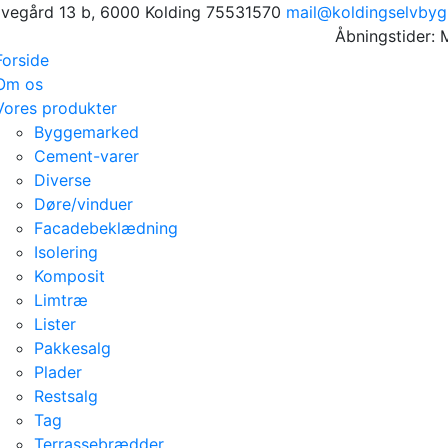
avegård 13 b, 6000 Kolding
75531570
mail@koldingselvbyg
Åbningstider: 
Forside
Om os
Vores produkter
Byggemarked
Cement-varer
Diverse
Døre/vinduer
Facadebeklædning
Isolering
Komposit
Limtræ
Lister
Pakkesalg
Plader
Restsalg
Tag
Terrassebrædder