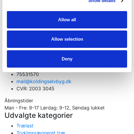
Show details
Få et godt tilbud
Allow all
Kontakt os. Vi er altid klar med et godt tilbud
Kontakt os
Allow selection
Velkommen til din tømmerhandel
Deny
Materialer til nybygning, ombygning og tilbygning
Gejlhavegård 13 b - 6000 Kolding
75531570
mail@koldingselvbyg.dk
CVR: 2003 3045
Åbningstider
Man - Fre: 9-17 Lørdag: 9-12, Søndag lukket
Udvalgte kategorier
Trælast
Trykimprægneret træ