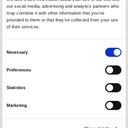
Skarp pris
our social media, advertising and analytics partners who
may combine it with other information that you’ve
Limtræ 100x160mm
provided to them or that they’ve collected from your use
Pr./Mtr.
of their services.
Skarp pris
Consent
Limtræ 100x400mm
Necessary
Selection
Pr./Mtr.
Skarp pris
Preferences
Limtræ 45x200mm
Statistics
Pr./Mtr.
Skarp pris
Marketing
Limtræ 60x200mm
Pr./Mtr.