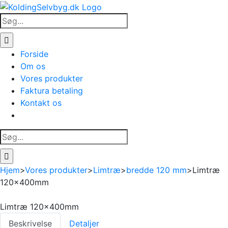
Skip
to
Søg
content
efter:
Forside
Om os
Vores produkter
Faktura betaling
Kontakt os
Søg
efter:
Hjem
>
Vores produkter
>
Limtræ
>
bredde 120 mm
>
Limtræ
120x400mm
Limtræ 120x400mm
Beskrivelse
Detaljer