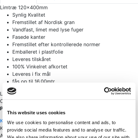
Limtræ 120x400mm
Synlig Kvalitet
Fremstillet af Nordisk gran
Vandfast, limet med lyse fuger
Fasede kanter
Fremstillet efter kontrollerede normer
Emballeret i plastfolie
Leveres tilskåret
100% Vinkelret afkortet
Leveres i fix mål
fås op til 16,00mtr
Limtræ beregner klik
HER
Rabatter Klik
HER
Leveringstid
Ca 1 uge
På lager
This website uses cookies
Kontakt os
We use cookies to personalise content and ads, to
Kategorier:
bredde 120 mm
,
Limtræ
provide social media features and to analyse our traffic.
Andre har også set
We also share information about your use of our site with