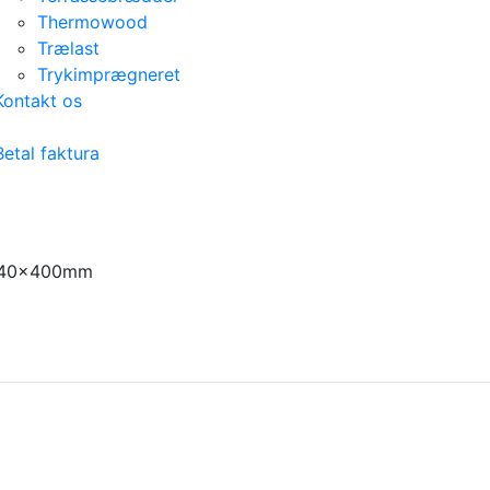
Thermowood
Trælast
Trykimprægneret
Kontakt os
Betal faktura
140x400mm