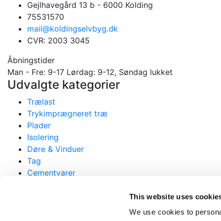
Gejlhavegård 13 b - 6000 Kolding
75531570
mail@koldingselvbyg.dk
CVR: 2003 3045
Åbningstider
Man - Fre: 9-17 Lørdag: 9-12, Søndag lukket
Udvalgte kategorier
Trælast
Trykimprægneret træ
Plader
Isolering
Døre & Vinduer
Tag
Cementvarer
Diverse
Restsalg
This website uses cookie
Komposit
We use cookies to personal