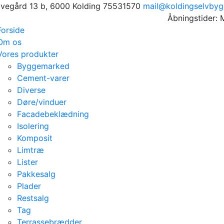
avegård 13 b, 6000 Kolding
75531570
mail@koldingselvbyg
Åbningstider: 
Forside
Om os
Vores produkter
Byggemarked
Cement-varer
Diverse
Døre/vinduer
Facadebeklædning
Isolering
Komposit
Limtræ
Lister
Pakkesalg
Plader
Restsalg
Tag
Terrassebrædder