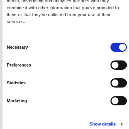
media, advertising and analytics partners who may
combine it with other information that you’ve provided to
Kirkedal K100 Alu Design Stolpe Alu
them or that they’ve collected from your use of their
Pr./Stk.
services.
KR
734,75
Skarp pris
Consent
Necessary
Selection
Kirkedal K100 Alu Design Stolpe Black
Pr./Stk.
KR
734,75
Preferences
Skarp pris
Statistics
Slutbeslag inkl. skruer "Solid"
Pr./Pk.
Marketing
KR
281,95
Show details
Få et godt tilbud