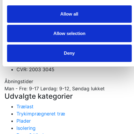
Kontakt os. Vi er altid klar med et godt tilbud
Allow all
Kontakt os
Velkommen til din tømmerhandel
Allow selection
Materialer til nybygning, ombygning og tilbygning
Gejlhavegård 13 b - 6000 Kolding
Deny
75531570
mail@koldingselvbyg.dk
CVR: 2003 3045
Åbningstider
Man - Fre: 9-17 Lørdag: 9-12, Søndag lukket
Udvalgte kategorier
Trælast
Trykimprægneret træ
Plader
Isolering