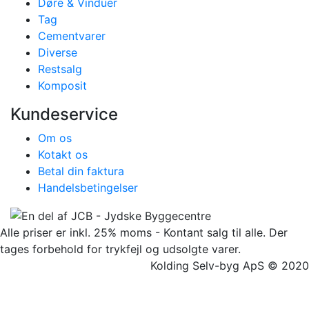
Døre & Vinduer
Tag
Cementvarer
Diverse
Restsalg
Komposit
Kundeservice
Om os
Kotakt os
Betal din faktura
Handelsbetingelser
Alle priser er inkl. 25% moms - Kontant salg til alle. Der
tages forbehold for trykfejl og udsolgte varer.
Kolding Selv-byg ApS © 2020
Facebook
Twitter
Instagram
Pinterest
Go
to