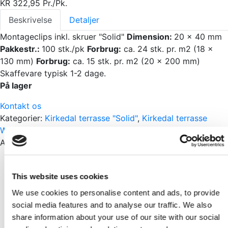
KR
322,95
Pr./Pk.
Beskrivelse
Detaljer
Montageclips inkl. skruer "Solid"
Dimension:
20 x 40 mm
Pakkestr.:
100 stk./pk
Forbrug:
ca. 24 stk. pr. m2 (18 x
130 mm)
Forbrug:
ca. 15 stk. pr. m2 (20 x 200 mm)
Skaffevare typisk 1-2 dage.
På lager
Kontakt os
Kategorier:
Kirkedal terrasse "Solid"
,
Kirkedal terrasse
Wideplank "Solid"
,
Komposit
Andre har også set
Skarp pris
This website uses cookies
Startbeslag inkl. skruer "Solid"
Pr./Pk.
We use cookies to personalise content and ads, to provide
KR
281,95
social media features and to analyse our traffic. We also
share information about your use of our site with our social
Skarp pris