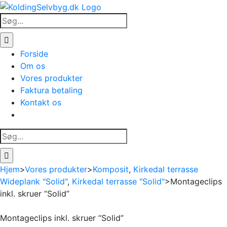
Skip
to
Søg
content
efter:
Forside
Om os
Vores produkter
Faktura betaling
Kontakt os
Søg
efter:
Hjem
>
Vores produkter
>
Komposit
,
Kirkedal terrasse
Wideplank "Solid"
,
Kirkedal terrasse "Solid"
>
Montageclips
inkl. skruer “Solid”
Montageclips inkl. skruer “Solid”