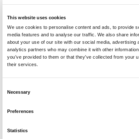
This website uses cookies
Tentorstål 10mm 300cm
We use cookies to personalise content and ads, to provide s
media features and to analyse our traffic. We also share info
fra Pr./Stk.
about your use of our site with our social media, advertising 
KR
50,00
analytics partners who may combine it with other information
you’ve provided to them or that they’ve collected from your u
Skarp pris
their services.
Consent
Necessary
Selection
Preferences
murpap 30cm 16mtr PF
Statistics