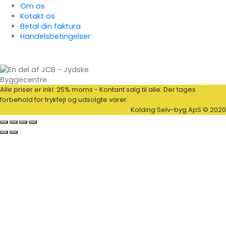
Om os
Kotakt os
Betal din faktura
Handelsbetingelser
Alle priser er inkl. 25% moms - Kontant salg til alle. Der tages
forbehold for trykfejl og udsolgte varer.
Kolding Selv-byg ApS © 2020