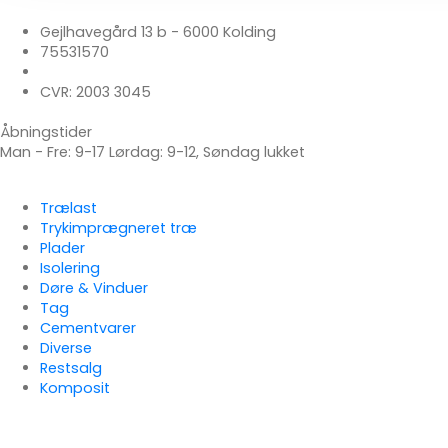
Gejlhavegård 13 b - 6000 Kolding
75531570
mail@koldingselvbyg.dk
CVR: 2003 3045
Åbningstider
Man - Fre: 9-17 Lørdag: 9-12, Søndag lukket
Udvalgte kategorier
Trælast
Trykimprægneret træ
Plader
Isolering
Døre & Vinduer
Tag
Cementvarer
Diverse
Restsalg
Komposit
Kundeservice