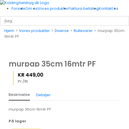
Skip
to
Forside
Om os
Vores produkter
Faktura betaling
Kontakt os
content
Søg
efter:
Hjem
>
Vores produkter
>
Diverse
>
Rullevarer
>
murpap 35cm
16mtr PF
murpap 35cm 16mtr PF
KR
449,00
Pr./Rl.
Beskrivelse
Detaljer
murpap 35cm 16mtr PF
På lager