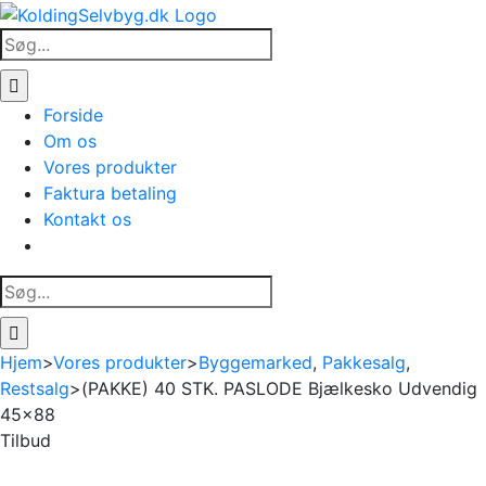
Skip
to
Søg
content
efter:
Forside
Om os
Vores produkter
Faktura betaling
Kontakt os
Søg
efter:
Hjem
>
Vores produkter
>
Byggemarked
,
Pakkesalg
,
Restsalg
>
(PAKKE) 40 STK. PASLODE Bjælkesko Udvendig
45×88
Tilbud