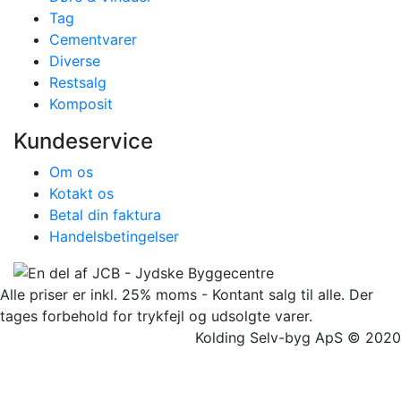
Tag
Cementvarer
Diverse
Restsalg
Komposit
Kundeservice
Om os
Kotakt os
Betal din faktura
Handelsbetingelser
Alle priser er inkl. 25% moms - Kontant salg til alle. Der
tages forbehold for trykfejl og udsolgte varer.
Kolding Selv-byg ApS © 2020
Facebook
Twitter
Instagram
Pinterest
Go
to