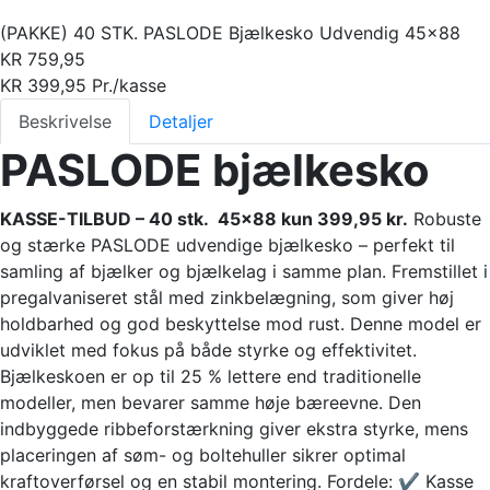
(PAKKE) 40 STK. PASLODE Bjælkesko Udvendig 45×88
KR
759,95
KR
399,95
Pr./kasse
Beskrivelse
Detaljer
PASLODE bjælkesko
KASSE-TILBUD – 40 stk. 45x88 kun 399,95 kr.
Robuste
og stærke PASLODE udvendige bjælkesko – perfekt til
samling af bjælker og bjælkelag i samme plan. Fremstillet i
pregalvaniseret stål med zinkbelægning, som giver høj
holdbarhed og god beskyttelse mod rust. Denne model er
udviklet med fokus på både styrke og effektivitet.
Bjælkeskoen er op til 25 % lettere end traditionelle
modeller, men bevarer samme høje bæreevne. Den
indbyggede ribbeforstærkning giver ekstra styrke, mens
placeringen af søm- og boltehuller sikrer optimal
kraftoverførsel og en stabil montering. Fordele: ✔ Kasse