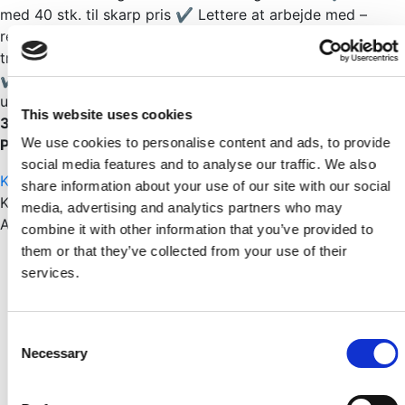
med 40 stk. til skarp pris ✔ Lettere at arbejde med –
reduceret vægt ✔ Samme stærke bæreevne som
traditionelle modeller ✔ Ribbeforstærket for ekstra styrke
✔ CE-mærket og dokumenteret kvalitet ✔ Egnet til
udendørs brug i beskyttede miljøer
40 stk. 45x88 – kun
This website uses cookies
399,95 kr.
We use cookies to personalise content and ads, to provide
På lager
social media features and to analyse our traffic. We also
Kontakt os
share information about your use of our site with our social
Kategorier:
Byggemarked
,
Pakkesalg
,
Restsalg
media, advertising and analytics partners who may
Andre har også set
combine it with other information that you’ve provided to
Skarp pris
them or that they’ve collected from your use of their
services.
Fyr Gulvbrædder Økonomi 30x180 mm – Ubehandlet
med Endenot – 100 m² Pakke
Pr./Pk.
Consent
KR
22.000,00
KR
29.995,00
Necessary
Selection
Skarp pris