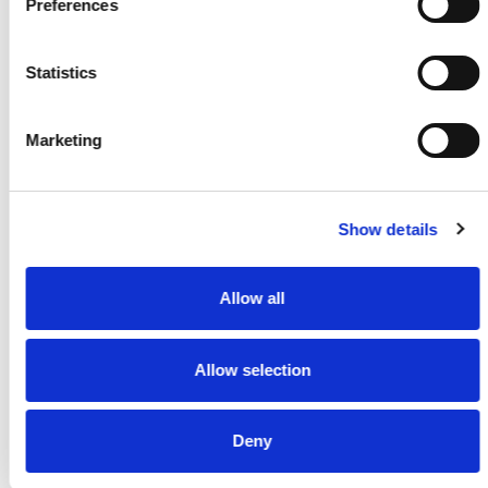
Preferences
Carl F Skruer 3 Kasser
Pr./3Ks.
Statistics
KR
100,00
KR
300,00
Skarp pris
Marketing
Udendørs Skruer 5,0x100mm 2000stk.
Pr./Ks.
Show details
KR
1.000,00
KR
1.490,00
Skarp pris
Allow all
Klink hvidmalet færdigmål 26x142
Pr.Meter
Allow selection
KR
24,95
KR
39,95
Deny
Få et godt tilbud