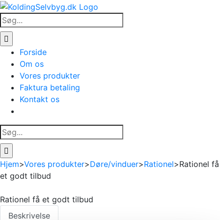
Skip
to
Søg
content
efter:
Forside
Om os
Vores produkter
Faktura betaling
Kontakt os
Søg
efter:
Hjem
>
Vores produkter
>
Døre/vinduer
>
Rationel
>
Rationel få
et godt tilbud
Rationel få et godt tilbud
Beskrivelse