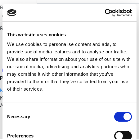
Rationel få et godt tilbud Klik
HER
GODE GRUNDE TIL AT VÆLGE
4
RATIONEL
This website uses cookies
Materialer i bedste kvalitet
Energirigtige
We use cookies to personalise content and ads, to
Holdbarhedstestede
provide social media features and to analyse our traffic.
Optimeret i forhold til indbrudssikring
We also share information about your use of our site with
our social media, advertising and analytics partners who
PDF
may combine it with other information that you’ve
På lager
provided to them or that they’ve collected from your use
of their services.
Kontakt os
Kategorier:
Døre/vinduer
,
Rationel
Andre har også set
Consent
Skarp pris
Necessary
Selection
Velux 10% Rabat på Prislisten
Preferences