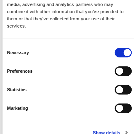
Skarp pris
media, advertising and analytics partners who may
combine it with other information that you’ve provided to
Tentorstål 8mm 300cm
them or that they’ve collected from your use of their
fra Pr./Stk.
services.
KR
35,00
Skarp pris
Consent
Necessary
Selection
Foam gulv underlag 15m2
Pr./Rl.
Preferences
KR
179,00
Skarp pris
Statistics
Stern Alu Kapsel 2a 30x25x30x1000mm
Pr./Mtr.
Marketing
KR
24,95
Show details