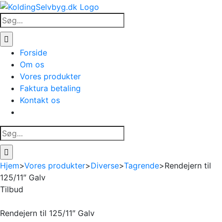
Skip
to
Søg
content
efter:
Forside
Om os
Vores produkter
Faktura betaling
Kontakt os
Søg
efter:
Hjem
>
Vores produkter
>
Diverse
>
Tagrende
>
Rendejern til
125/11″ Galv
Tilbud
Rendejern til 125/11″ Galv