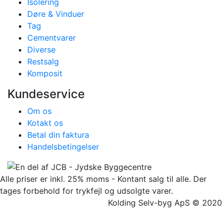
Isolering
Døre & Vinduer
Tag
Cementvarer
Diverse
Restsalg
Komposit
Kundeservice
Om os
Kotakt os
Betal din faktura
Handelsbetingelser
Alle priser er inkl. 25% moms - Kontant salg til alle. Der
tages forbehold for trykfejl og udsolgte varer.
Kolding Selv-byg ApS © 2020
Facebook
Twitter
Instagram
Pinterest
Go