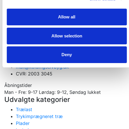
Få et godt tilbud
Kontakt os. Vi er altid klar med et godt tilbud
Allow all
Kontakt os
Allow selection
Velkommen til din tømmerhandel
Materialer til nybygning, ombygning og tilbygning
Gejlhavegård 13 b - 6000 Kolding
Deny
75531570
mail@koldingselvbyg.dk
CVR: 2003 3045
Åbningstider
Man - Fre: 9-17 Lørdag: 9-12, Søndag lukket
Udvalgte kategorier
Trælast
Trykimprægneret træ
Plader