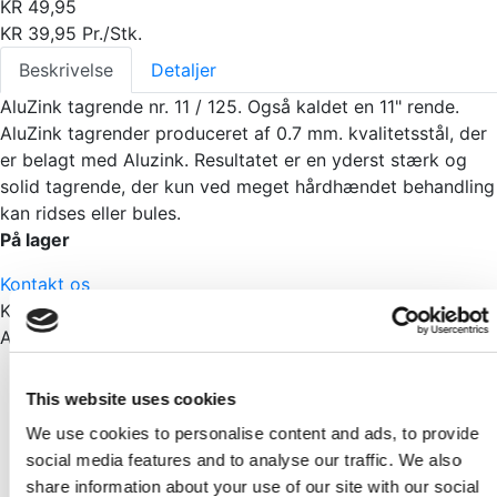
KR
49,95
KR
39,95
Pr./Stk.
Beskrivelse
Detaljer
AluZink tagrende nr. 11 / 125. Også kaldet en 11" rende.
AluZink tagrender produceret af 0.7 mm. kvalitetsstål, der
er belagt med Aluzink. Resultatet er en yderst stærk og
solid tagrende, der kun ved meget hårdhændet behandling
kan ridses eller bules.
På lager
Kontakt os
Kategorier:
Diverse
,
Tagrende
Andre har også set
Skarp pris
This website uses cookies
Radon spærre 50cm x 50mtr
We use cookies to personalise content and ads, to provide
Pr./Rl.
social media features and to analyse our traffic. We also
KR
499,95
share information about your use of our site with our social