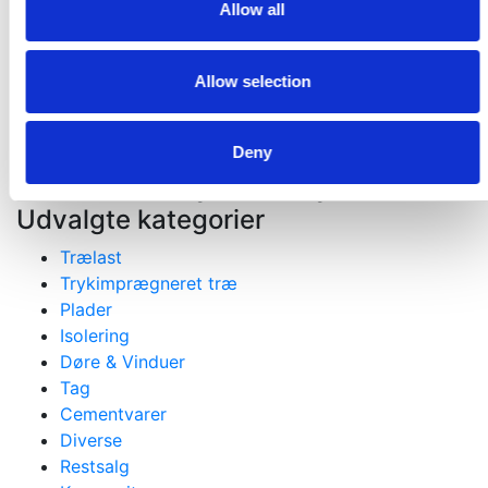
Allow all
Materialer til nybygning, ombygning og tilbygning
Gejlhavegård 13 b - 6000 Kolding
75531570
Allow selection
mail@koldingselvbyg.dk
CVR: 2003 3045
Deny
Åbningstider
Man - Fre: 9-17 Lørdag: 9-12, Søndag lukket
Udvalgte kategorier
Trælast
Trykimprægneret træ
Plader
Isolering
Døre & Vinduer
Tag
Cementvarer
Diverse
Restsalg