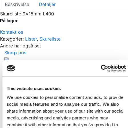
Beskrivelse
Detaljer
Skureliste 9x15mm L400
På lager
Kontakt os
Kategorier:
Lister
,
Skureliste
Andre har også set
Skarp pris
Hjørneliste 20x20x3300mm L760
Pr./Stk.
KR
79,00
This website uses cookies
Skarp pris
We use cookies to personalise content and ads, to provide
social media features and to analyse our traffic. We also
Forkantliste 9x55x3000mm L236 Hvidmalet
share information about your use of our site with our social
Pr./Stk.
media, advertising and analytics partners who may
KR
85,00
combine it with other information that you’ve provided to