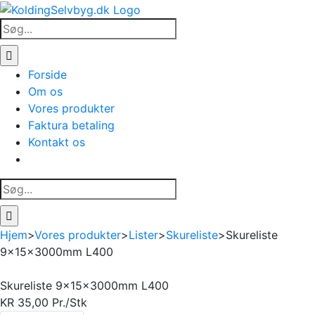
Skip
to
Søg
content
efter:
Forside
Om os
Vores produkter
Faktura betaling
Kontakt os
Søg
efter:
Hjem
>
Vores produkter
>
Lister
>
Skureliste
>
Skureliste
9x15x3000mm L400
Skureliste 9x15x3000mm L400
KR
35,00
Pr./Stk