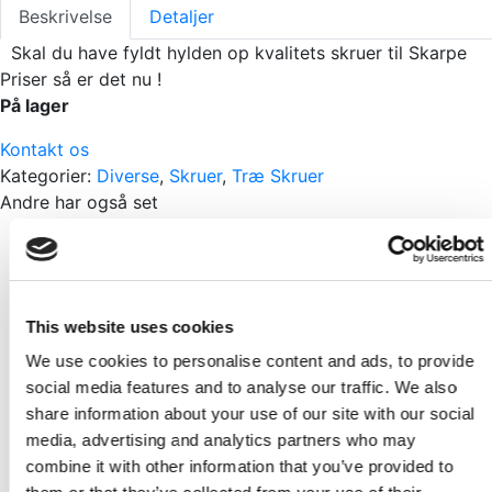
Beskrivelse
Detaljer
Skal du have fyldt hylden op kvalitets skruer til Skarpe
Priser så er det nu !
På lager
Kontakt os
Kategorier:
Diverse
,
Skruer
,
Træ Skruer
Andre har også set
Skarp pris
murpap 50cm 16mtr PF
Pr./Rl.
This website uses cookies
KR
599,00
We use cookies to personalise content and ads, to provide
Skarp pris
social media features and to analyse our traffic. We also
share information about your use of our site with our social
SP Fiberarmeret spartelmasse 5kg
media, advertising and analytics partners who may
Pr./Sp.
combine it with other information that you’ve provided to
KR
269,00