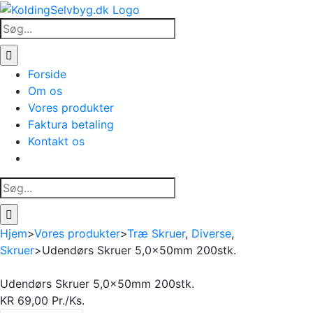
Skip
to
Søg
content
efter:
Forside
Om os
Vores produkter
Faktura betaling
Kontakt os
Søg
efter:
Hjem
>
Vores produkter
>
Træ Skruer
,
Diverse
,
Skruer
>
Udendørs Skruer 5,0x50mm 200stk.
Udendørs Skruer 5,0x50mm 200stk.
KR
69,00
Pr./Ks.