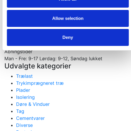
Velkommen til din tømmerhandel
Materialer til nybygning, ombygning og tilbygning
Allow selection
Gejlhavegård 13 b - 6000 Kolding
75531570
mail@koldingselvbyg.dk
Deny
CVR: 2003 3045
Åbningstider
Man - Fre: 9-17 Lørdag: 9-12, Søndag lukket
Udvalgte kategorier
Trælast
Trykimprægneret træ
Plader
Isolering
Døre & Vinduer
Tag
Cementvarer
Diverse