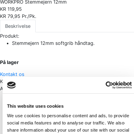
WORKPRO Stemmejern 12mm
KR
119,95
KR
79,95
Pr./Pk.
Beskrivelse
Produkt:
Stemmejern 12mm softgrib håndtag.
På lager
Kontakt os
Kategorier:
Byggemarked
,
Værktøj
Andre har også set
Skarp pris
This website uses cookies
Knudsen - Grøn Kile
We use cookies to personalise content and ads, to provide
Pr./Stk.
social media features and to analyse our traffic. We also
KR
45,00
share information about your use of our site with our social