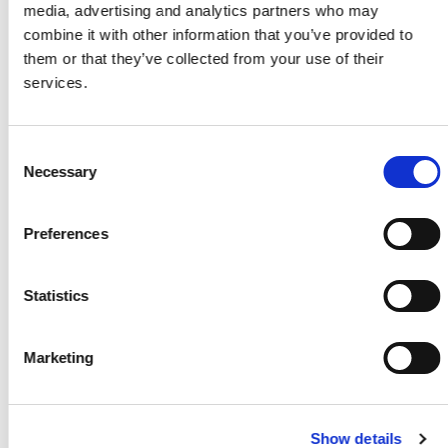
Skarp pris
media, advertising and analytics partners who may
combine it with other information that you’ve provided to
NKT Spun+ 5,0x60/35mm 200stk/ks Climate-G3
them or that they’ve collected from your use of their
Pr./Pk.
services.
KR
89,00
KR
150,00
Skarp pris
Consent
Necessary
Selection
Knudsen - Styreklodser
Pr./Stk.
Preferences
KR
49,95
Skarp pris
Statistics
NKT Spun+ 5,0x120/60mm 100stk/ks Climate-G3
Pr./Pk.
Marketing
KR
109,00
KR
170,00
Show details