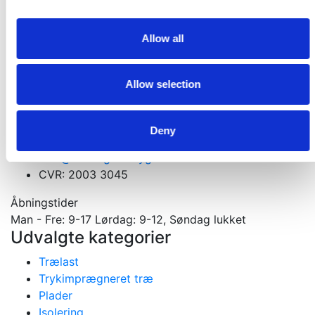
Få et godt tilbud
Kontakt os. Vi er altid klar med et godt tilbud
Allow all
Kontakt os
Allow selection
Velkommen til din tømmerhandel
Materialer til nybygning, ombygning og tilbygning
Gejlhavegård 13 b - 6000 Kolding
Deny
75531570
mail@koldingselvbyg.dk
CVR: 2003 3045
Åbningstider
Man - Fre: 9-17 Lørdag: 9-12, Søndag lukket
Udvalgte kategorier
Trælast
Trykimprægneret træ
Plader
Isolering