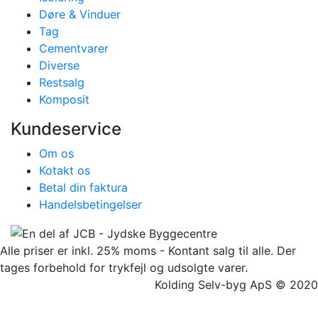
Døre & Vinduer
Tag
Cementvarer
Diverse
Restsalg
Komposit
Kundeservice
Om os
Kotakt os
Betal din faktura
Handelsbetingelser
Alle priser er inkl. 25% moms - Kontant salg til alle. Der
tages forbehold for trykfejl og udsolgte varer.
Kolding Selv-byg ApS © 2020
Facebook
Twitter
Instagram
Pinterest
Go