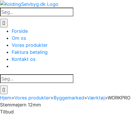
Skip
to
Søg
content
efter:
Forside
Om os
Vores produkter
Faktura betaling
Kontakt os
Søg
efter:
Hjem
>
Vores produkter
>
Byggemarked
>
Værktøj
>
WORKPRO
Stemmejern 12mm
Tilbud