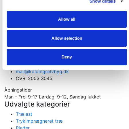
Show details
Få et godt tilbud
Kontakt os. Vi er altid klar med et godt tilbud
Allow all
Kontakt os
Allow selection
Velkommen til din tømmerhandel
Materialer til nybygning, ombygning og tilbygning
Deny
Gejlhavegård 13 b - 6000 Kolding
75531570
mail@koldingselvbyg.dk
CVR: 2003 3045
Åbningstider
Man - Fre: 9-17 Lørdag: 9-12, Søndag lukket
Udvalgte kategorier
Trælast
Trykimprægneret træ
Plader