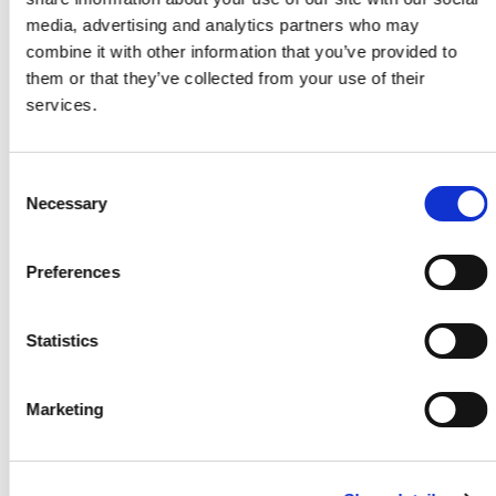
media, advertising and analytics partners who may
Skarp pris
combine it with other information that you’ve provided to
them or that they’ve collected from your use of their
Montageclips inkl. skruer "Solid"
services.
Pr./Pk.
KR
322,95
Consent
Skarp pris
Necessary
Selection
Kirkedal Alu Design top/bundskinne
Pr./Sæt.
Preferences
KR
367,35
Skarp pris
Statistics
K2 Kirkedal KlinkProfil 25x150mm
Marketing
Pr./Stk.
KR
148,45