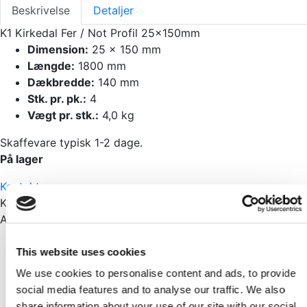
Beskrivelse
Detaljer
K1 Kirkedal Fer / Not Profil 25x150mm
Dimension:
25 x 150 mm
Længde:
1800 mm
Dækbredde:
140 mm
Stk. pr. pk.:
4
Vægt pr. stk.:
4,0 kg
Skaffevare typisk 1-2 dage.
På lager
Kontakt os
Kategorier:
Komposit
,
Komposit Hegn
Andre har også set
Skarp pris
This website uses cookies
Kirkedal Alu Design top/bundskinne Sort
We use cookies to personalise content and ads, to provide
Pr./Sæt.
social media features and to analyse our traffic. We also
KR
367,35
share information about your use of our site with our social