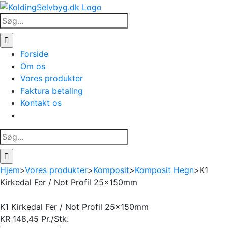
Skip
to
Søg
content
efter:
Forside
Om os
Vores produkter
Faktura betaling
Kontakt os
Søg
efter:
Hjem
>
Vores produkter
>
Komposit
>
Komposit Hegn
>
K1
Kirkedal Fer / Not Profil 25x150mm
K1 Kirkedal Fer / Not Profil 25x150mm
KR
148,45
Pr./Stk.