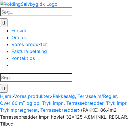
Skip
to
Søg
content
efter:
Forside
Om os
Vores produkter
Faktura betaling
Kontakt os
Søg
efter:
Hjem
>
Vores produkter
>
Pakkesalg
,
Terrasse m/Regler
,
Over 60 m² og op
,
Tryk impr.
,
Terrassebrædder
,
Tryk impr
,
Trykimprægneret
,
Terrassebrædder
>
(PAKKE) 86,4m2
Terrassebrædder Impr. høvlet 32×125 4,8M INKL. REGLAR.
Tilbud