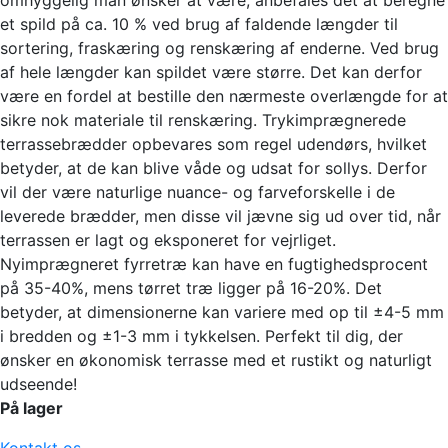
et spild på ca. 10 % ved brug af faldende længder til
sortering, fraskæring og renskæring af enderne. Ved brug
af hele længder kan spildet være større. Det kan derfor
være en fordel at bestille den nærmeste overlængde for at
sikre nok materiale til renskæring. Trykimprægnerede
terrassebrædder opbevares som regel udendørs, hvilket
betyder, at de kan blive våde og udsat for sollys. Derfor
vil der være naturlige nuance- og farveforskelle i de
leverede brædder, men disse vil jævne sig ud over tid, når
terrassen er lagt og eksponeret for vejrliget.
Nyimprægneret fyrretræ kan have en fugtighedsprocent
på 35-40%, mens tørret træ ligger på 16-20%. Det
betyder, at dimensionerne kan variere med op til ±4-5 mm
i bredden og ±1-3 mm i tykkelsen. Perfekt til dig, der
ønsker en økonomisk terrasse med et rustikt og naturligt
udseende!
På lager
Kontakt os