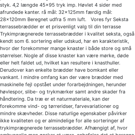
styk. 4,2 længde 45x95 tryk imp. Høvlet 4 sider med
afrundede kanter. rå mål: 32x125mm færdig mål:
28x120mm Beregnet udfra 5 mm luft. Vores fyr Seksta
terrassebrædder er et prisvenligt valg til din terrasse
Trykimprægnerede terrassebrædder i kvalitet seksta, også
kendt som 6. sortering eller udskud, har en karakteristik,
hvor der forekommer mange knaster i både store og små
størrelser. Nogle af disse knaster kan være mørke, døde
eller helt faldet ud, hvilket kan resultere i knasthuller.
Derudover kan enkelte brædder have bomkant eller
vankant. I mindre omfang kan der være brædder med
maskinelle fejl opstået under forarbejdningen, herunder
høvlespor, slibe- og trykmærker samt andre skader fra
håndtering. Da træ er et naturmateriale, kan der
forekomme vind- og tørreridser, farvevariationer og
mindre skævheder. Disse naturlige egenskaber påvirker
ikke kvaliteten og er almindelige for alle sorteringer af
trykimprægnerede terrassebrædder. Afhængigt af, hvor
omhyggelig man ønsker at være, anbefales det at beregne