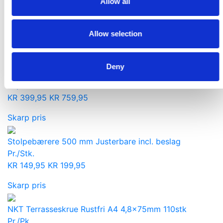
Allow all
Pr./Sp.
KR
399,00
KR
498,00
Allow selection
Skarp pris
(PAKKE) 40 STK. PASLODE Bjælkesko Udvendig
Deny
45x88
Pr./kasse
KR
399,95
KR
759,95
Skarp pris
Stolpebærere 500 mm Justerbare incl. beslag
Pr./Stk.
KR
149,95
KR
199,95
Skarp pris
NKT Terrasseskrue Rustfri A4 4,8x75mm 110stk
Pr./Pk.