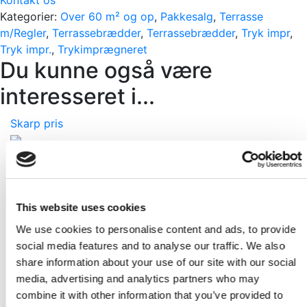
Kategorier:
Over 60 m² og op
,
Pakkesalg
,
Terrasse
m/Regler
,
Terrassebrædder
,
Terrassebrædder
,
Tryk impr
,
Tryk impr.
,
Trykimprægneret
Du kunne også være
interesseret i...
Skarp pris
fischer Beskyttelsestape FTA-RT 80 x 1 x 20000 mm
Pr. styk
KR
149,95
KR
219,95
This website uses cookies
Skarp pris
We use cookies to personalise content and ads, to provide
social media features and to analyse our traffic. We also
Fibertex Patio 80gr 2x25mtr
share information about your use of our site with our social
Pr./Rl.
media, advertising and analytics partners who may
KR
479,00
KR
595,00
combine it with other information that you’ve provided to